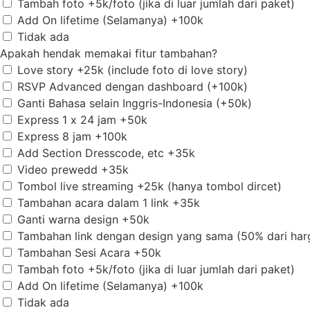
Tambah foto +5k/foto (jika di luar jumlah dari paket)
Add On lifetime (Selamanya) +100k
Tidak ada
Apakah hendak memakai fitur tambahan?
Love story +25k (include foto di love story)
RSVP Advanced dengan dashboard (+100k)
Ganti Bahasa selain Inggris-Indonesia (+50k)
Express 1 x 24 jam +50k
Express 8 jam +100k
Add Section Dresscode, etc +35k
Video prewedd +35k
Tombol live streaming +25k (hanya tombol dircet)
Tambahan acara dalam 1 link +35k
Ganti warna design +50k
Tambahan link dengan design yang sama (50% dari harg
Tambahan Sesi Acara +50k
Tambah foto +5k/foto (jika di luar jumlah dari paket)
Add On lifetime (Selamanya) +100k
Tidak ada