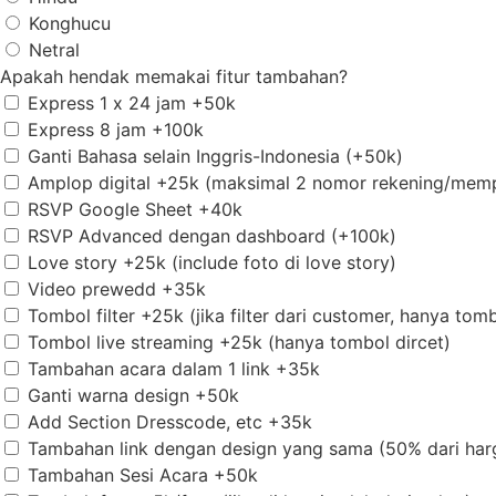
Konghucu
Netral
Apakah hendak memakai fitur tambahan?
Express 1 x 24 jam +50k
Express 8 jam +100k
Ganti Bahasa selain Inggris-Indonesia (+50k)
Amplop digital +25k (maksimal 2 nomor rekening/memp
RSVP Google Sheet +40k
RSVP Advanced dengan dashboard (+100k)
Love story +25k (include foto di love story)
Video prewedd +35k
Tombol filter +25k (jika filter dari customer, hanya tomb
Tombol live streaming +25k (hanya tombol dircet)
Tambahan acara dalam 1 link +35k
Ganti warna design +50k
Add Section Dresscode, etc +35k
Tambahan link dengan design yang sama (50% dari harg
Tambahan Sesi Acara +50k